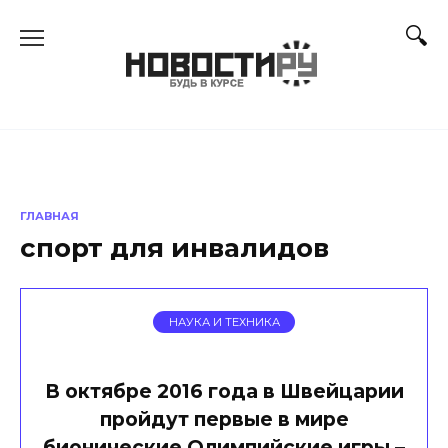
Перейти
к
содержанию
ГЛАВНАЯ
спорт для инвалидов
НАУКА И ТЕХНИКА
В октябре 2016 года в Швейцарии
пройдут первые в мире
бионические Олимпийские игры –