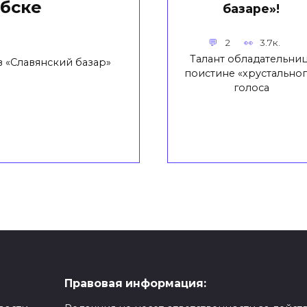
ебске
базаре»!
2
3.7к.
Талант обладательни
в «Славянский базар»
поистине «хрустальног
голоса
Правовая информация: