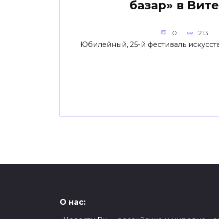
базар» в Вит
0
213
Юбилейный, 25-й фестиваль искусст
О нас: