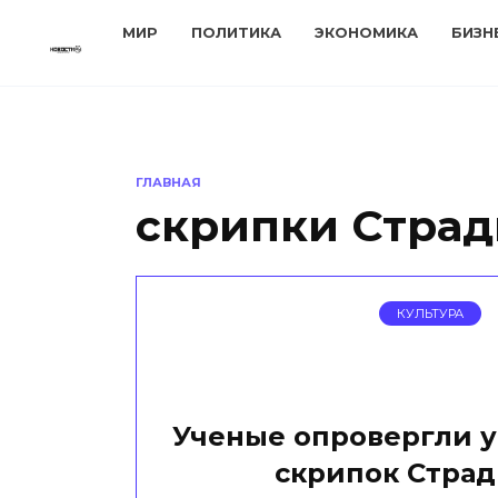
Перейти
МИР
ПОЛИТИКА
ЭКОНОМИКА
БИЗН
к
содержанию
ГЛАВНАЯ
скрипки Стра
КУЛЬТУРА
Ученые опровергли 
скрипок Стра