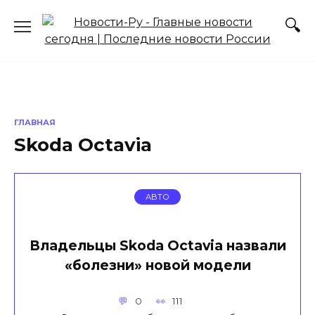
Перейти
к
содержанию
ГЛАВНАЯ
Skoda Octavia
АВТО
Владельцы Skoda Octavia назвали
«болезни» новой модели
0
111