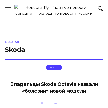
Перейти
к
содержанию
ГЛАВНАЯ
Skoda
АВТО
Владельцы Skoda Octavia назвали
«болезни» новой модели
0
111