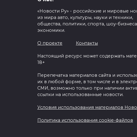
«Новости Ру» - российские и мировые но
из мира авто, культуры, науки и техники,
общества, политики, спорта, шоу-бизнеса
экономики.
Авторитетный учён
людей срочно бежат
О проекте
Контакты
чтобы не поги
Настоящий ресурс может содержать мат
18+
0
210
Перепечатка материалов сайта и исполь
их в любой форме, в том числе и в элект
СМИ, возможно только при наличии акти
ссылки на использованные новости.
Условия использования материалов Ново
Политика использования cookie-файлов