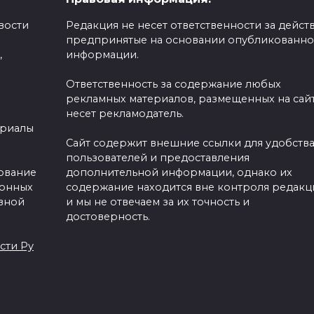
вости
Редакция не несет ответственности за действ
предпринятые на основании опубликованн
,
информации.
ый призвал
Ответственность за содержание любых
ь с Земли,
рекламных материалов, размещенных на сайт
несет рекламодатель.
бнуть
ериалы
Сайт содержит внешние ссылки для удобств
пользователей и предоставления
зование
дополнительной информации, однако их
ронных
содержание находится вне контроля редакц
вной
и мы не отвечаем за их точность и
достоверность.
сти Ру