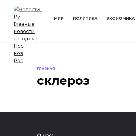
Перейти
к
содержанию
МИР
ПОЛИТИКА
ЭКОНОМИКА
ГЛАВНАЯ
склероз
НАУКА И ТЕХНИКА
О нас: