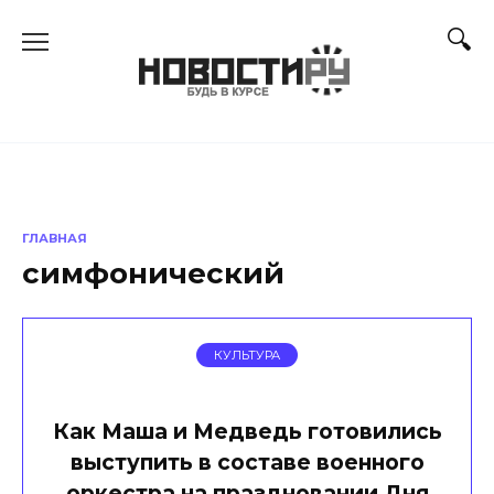
Перейти
к
содержанию
ГЛАВНАЯ
симфонический
КУЛЬТУРА
Как Маша и Медведь готовились
выступить в составе военного
оркестра на праздновании Дня