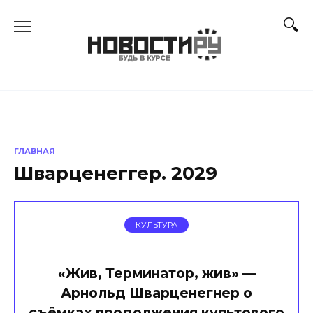
Перейти
к
содержанию
ГЛАВНАЯ
Шварценеггер. 2029
КУЛЬТУРА
«Жив, Терминатор, жив» —
Арнольд Шварценегнер о
съёмках продолжения культового