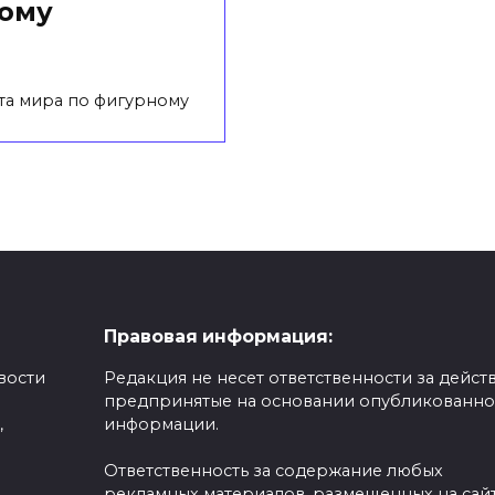
вому
та мира по фигурному
Правовая информация:
вости
Редакция не несет ответственности за действ
предпринятые на основании опубликованн
,
информации.
Ответственность за содержание любых
рекламных материалов, размещенных на сайт