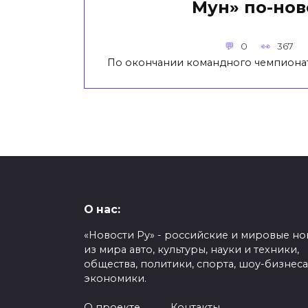
Мун» по-но
0
367
По окончании командного чемпиона
О нас:
«Новости Ру» - российские и мировые но
из мира авто, культуры, науки и техники,
общества, политики, спорта, шоу-бизнеса
экономики.
О проекте
Контакты