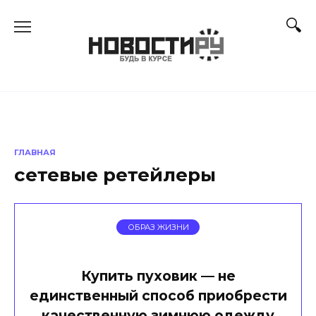
Перейти
к
содержанию
ГЛАВНАЯ
сетевые ретейлеры
ОБРАЗ ЖИЗНИ
Купить пуховик — не
единственный способ приобрести
качественную зимнюю одежду