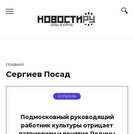
Перейти
к
содержанию
ГЛАВНАЯ
Сергиев Посад
КУЛЬТУРА
Подмосковный руководящий
работник культуры отрицает
патриотизм и понятие Родины