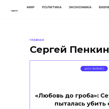
Перейти
МИР
ПОЛИТИКА
ЭКОНОМИКА
БИЗН
к
содержанию
ГЛАВНАЯ
Сергей Пенки
ШОУ-БИЗНЕС
«Любовь до гроба»: С
пыталась убить 