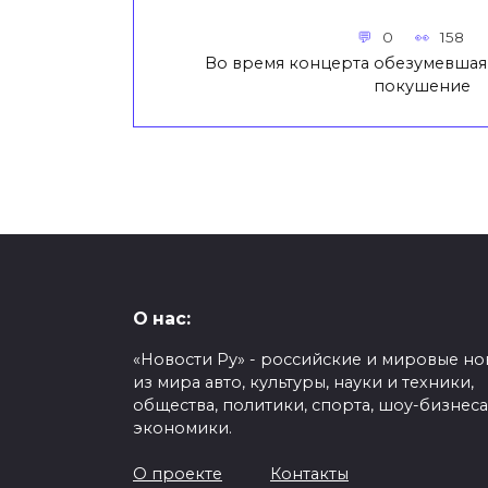
0
158
Во время концерта обезумевшая 
покушение
О нас:
«Новости Ру» - российские и мировые но
из мира авто, культуры, науки и техники,
общества, политики, спорта, шоу-бизнеса
экономики.
О проекте
Контакты