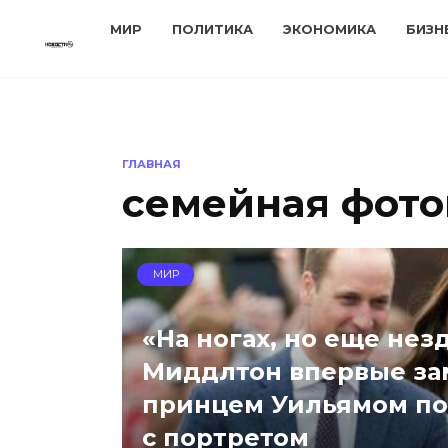
Перейти
МИР
ПОЛИТИКА
ЭКОНОМИКА
БИЗН
к
содержанию
ГЛАВНАЯ
семейная фот
МИР
«На ногах, но еще нез
Миддлтон впервые за
принцем Уильямом по
с портретом