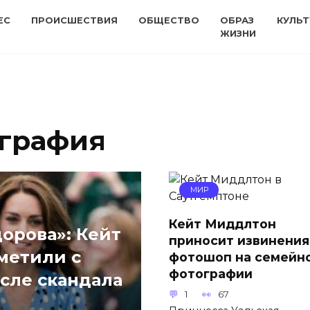
ЕС
ПРОИСШЕСТВИЯ
ОБЩЕСТВО
ОБРАЗ
КУЛЬТ
ЖИЗНИ
ография
МИР
Кейт Миддлтон
дорова»: Кейт
приносит извинения
метили с
фотошоп на семейн
фотографии
сле скандала
1
67