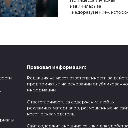
Принцесса Уэльская
извинилась за
«недоразумение», которо
Правовая информация:
вости
Редакция не несет ответственности за действ
предпринятые на основании опубликованн
,
информации.
Ответственность за содержание любых
рекламных материалов, размещенных на сайт
несет рекламодатель.
ериалы
Сайт содержит внешние ссылки для удобств