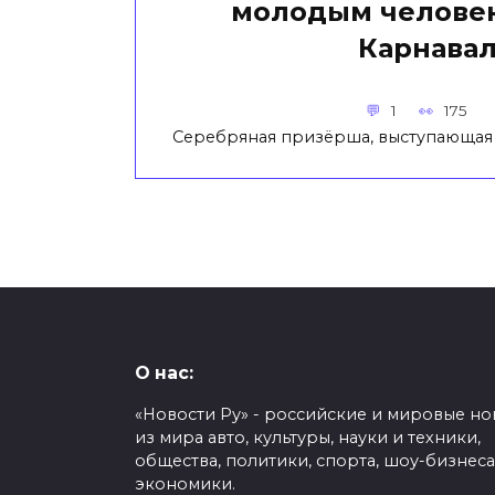
молодым челове
Карнава
1
175
Серебряная призёрша, выступающая
О нас:
«Новости Ру» - российские и мировые но
из мира авто, культуры, науки и техники,
общества, политики, спорта, шоу-бизнеса
экономики.