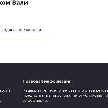
ком Вали
л
 в одиночном катании
Правовая информация:
вости
Редакция не несет ответственности за действ
предпринятые на основании опубликованн
,
информации.