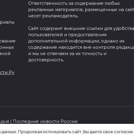
Ответственность за содержание любых
рекламных материалов, размещенных на сайт
несет рекламодатель.
ериалы
Сайт содержит внешние ссылки для удобств
пользователей и предоставления
зование
дополнительной информации, однако их
ронных
содержание находится вне контроля редакц
вной
и мы не отвечаем за их точность и
достоверность.
сти Ру
одня | Последние новости России
я данных. Продолжая использовать сайт, Вы даете свое согласие