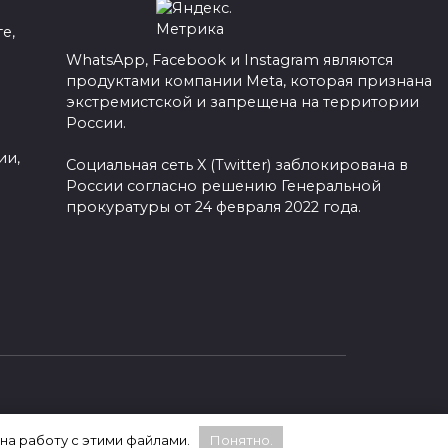
е,
WhatsApp, Facebook и Instagram являются
продуктами компании Meta, которая признана
а
экстремистской и запрещена на территории
России.
ии,
Социальная сеть X (Twitter) заблокирована в
России согласно решению Генеральной
прокуратуры от 24 февраля 2022 года.
 на работу с этими файлами.
Понятно.