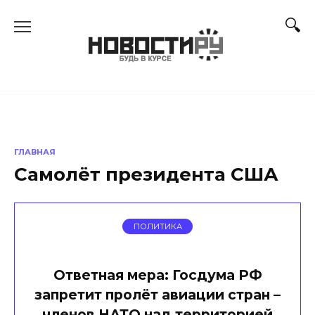
Перейти
к
содержанию
ГЛАВНАЯ
Самолёт президента США
ПОЛИТИКА
Ответная мера: Госдума РФ
запретит пролёт авиации стран –
членов НАТО над территорией