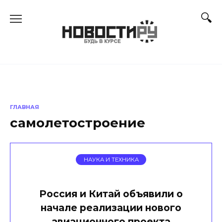
Перейти
к
содержанию
ГЛАВНАЯ
самолетостроение
НАУКА И ТЕХНИКА
Россия и Китай объявили о
начале реализации нового
авиационного проекта