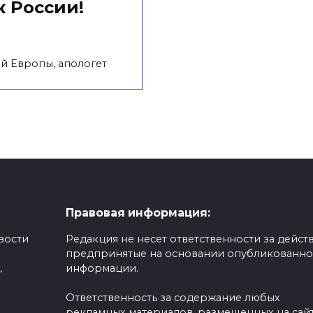
 России!
й Европы, апологет
Правовая информация:
вости
Редакция не несет ответственности за действ
предпринятые на основании опубликованн
,
информации.
Ответственность за содержание любых
рекламных материалов, размещенных на сайт