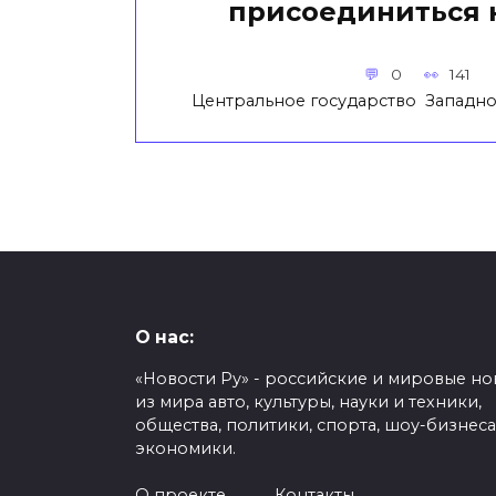
присоединиться к
0
141
Центральное государство Западно
О нас:
«Новости Ру» - российские и мировые но
из мира авто, культуры, науки и техники,
общества, политики, спорта, шоу-бизнеса
экономики.
О проекте
Контакты