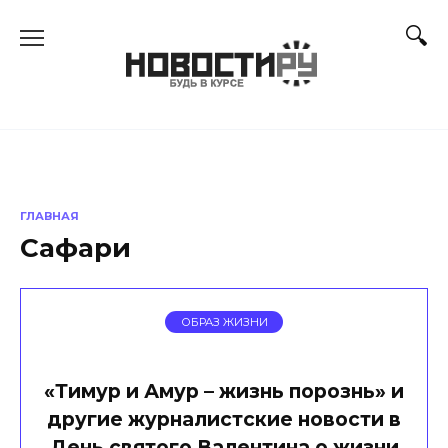
Перейти
к
содержанию
ГЛАВНАЯ
Сафари
ОБРАЗ ЖИЗНИ
«Тимур и Амур – жизнь порознь» и
другие журналистские новости в
День святого Валентина о жизни