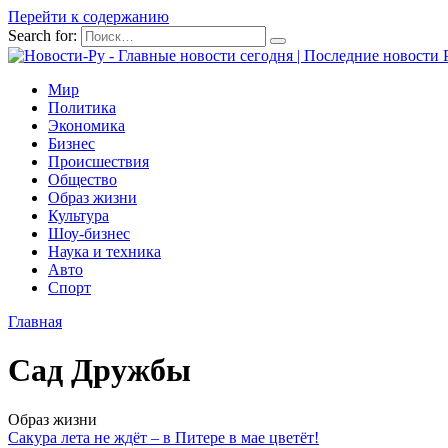
Перейти к содержанию
Search for:
Мир
Политика
Экономика
Бизнес
Происшествия
Общество
Образ жизни
Культура
Шоу-бизнес
Наука и техника
Авто
Спорт
Главная
Сад Дружбы
Образ жизни
Сакура лета не ждёт – в Питере в мае цветёт!