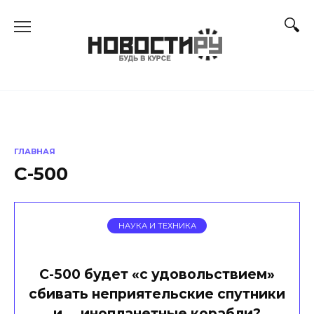
Перейти
к
содержанию
ГЛАВНАЯ
С-500
НАУКА И ТЕХНИКА
С-500 будет «с удовольствием»
сбивать неприятельские спутники
и … инопланетные корабли?