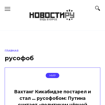
Перейти
к
содержанию
ГЛАВНАЯ
русофоб
МИР
Вахтанг Кикабидзе постарел и
стал … русофобом: Путина
считает «политиком чёрной