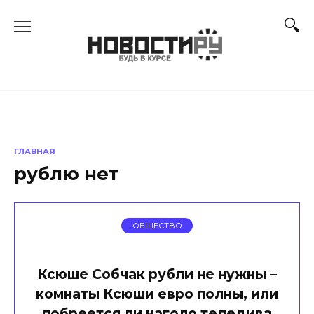
Перейти
к
содержанию
ГЛАВНАЯ
рублю нет
ОБЩЕСТВО
Ксюше Собчак рубли не нужны –
комнаты Ксюши евро полны, или
побреется ли наголо теледива