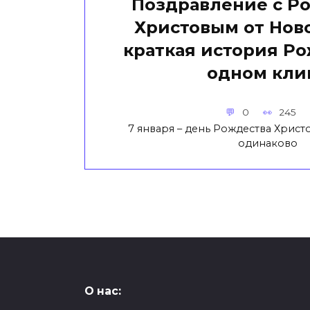
Поздравление с Р
Христовым от Ново
краткая история Ро
одном кли
0
245
7 января – день Рождества Христ
одинаково
О нас: