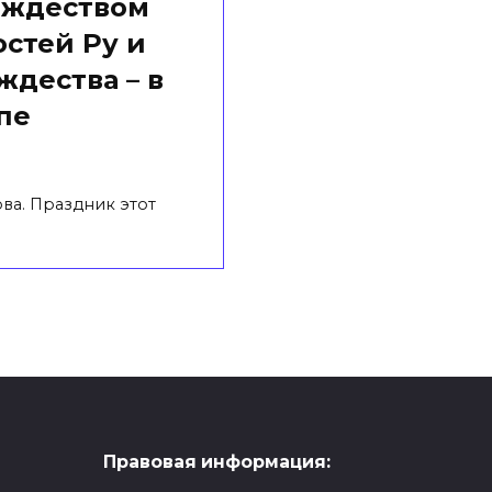
ождеством
стей Ру и
ждества – в
пе
ова. Праздник этот
Правовая информация: