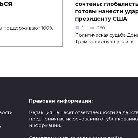
ься
сочтены: глобалист
готовы нанести удар
президенту США
1
260
бы поддерживают 100%
Политическая судьба Дон
Трампа, вернувшегося в
Правовая информация:
вости
Редакция не несет ответственности за действ
предпринятые на основании опубликованн
,
информации.