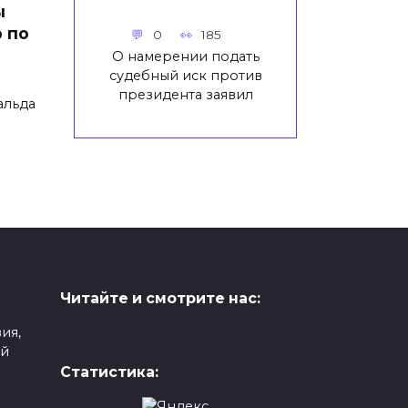
ы
 по
0
185
О намерении подать
судебный иск против
президента заявил
альда
Читайте и смотрите нас:
ия,
ой
Статистика: