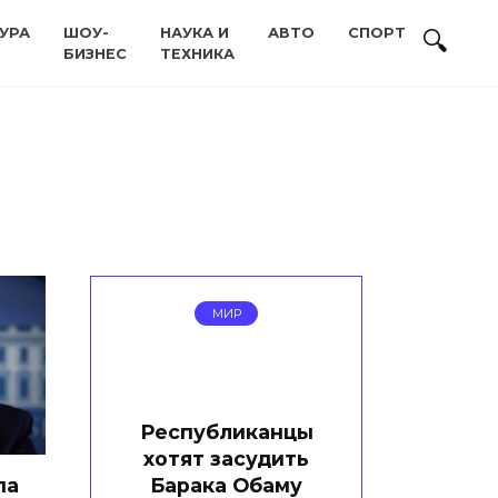
УРА
ШОУ-
НАУКА И
АВТО
СПОРТ
БИЗНЕС
ТЕХНИКА
МИР
Республиканцы
хотят засудить
Барака Обаму
па