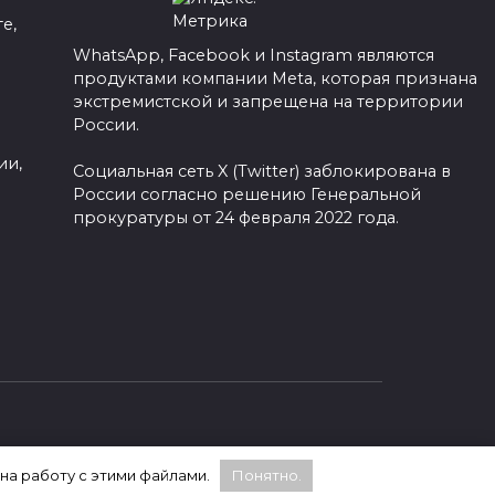
е,
WhatsApp, Facebook и Instagram являются
продуктами компании Meta, которая признана
а
экстремистской и запрещена на территории
России.
ии,
Социальная сеть X (Twitter) заблокирована в
России согласно решению Генеральной
прокуратуры от 24 февраля 2022 года.
 на работу с этими файлами.
Понятно.