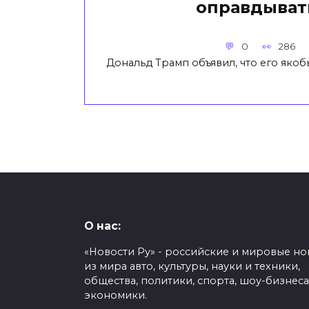
оправдыват
0
286
Дональд Трамп объявил, что его яко
О нас:
«Новости Ру» - российские и мировые но
из мира авто, культуры, науки и техники,
общества, политики, спорта, шоу-бизнеса
экономики.