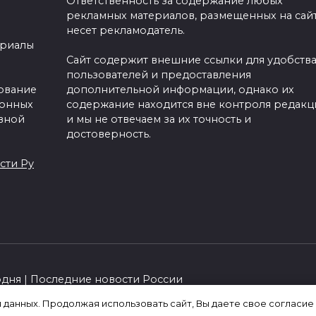
Ответственность за содержание любых
рекламных материалов, размещенных на сайт
несет рекламодатель.
ериалы
Сайт содержит внешние ссылки для удобств
пользователей и предоставления
зование
дополнительной информации, однако их
ронных
содержание находится вне контроля редакц
вной
и мы не отвечаем за их точность и
достоверность.
сти Ру
одня | Последние новости России
я данных. Продолжая использовать сайт, Вы даете свое согласие