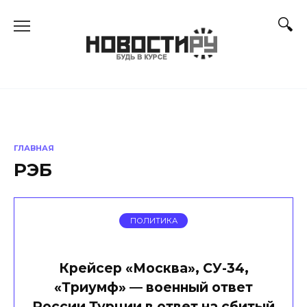
Перейти
к
содержанию
ГЛАВНАЯ
РЭБ
ПОЛИТИКА
Крейсер «Москва», СУ-34,
«Триумф» — военный ответ
России Турции в ответ на сбитый