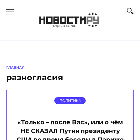
Перейти
к
содержанию
ГЛАВНАЯ
разногласия
ПОЛИТИКА
«Только – после Вас», или о чём
НЕ СКАЗАЛ Путин президенту
США во время беседы в Париже