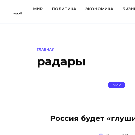
Перейти
МИР
ПОЛИТИКА
ЭКОНОМИКА
БИЗН
к
содержанию
ГЛАВНАЯ
радары
МИР
Россия будет «глуш