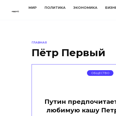
Перейти
МИР
ПОЛИТИКА
ЭКОНОМИКА
БИЗН
к
содержанию
ГЛАВНАЯ
Пётр Первый
ОБЩЕСТВО
Путин предпочитает
любимую кашу Петр