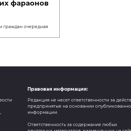
их фараонов
м граждан очередная
Правовая информация:
вости
Редакция не несет ответственности за действ
предпринятые на основании опубликованн
,
информации.
Ответственность за содержание любых
рекламных материалов, размещенных на сайт