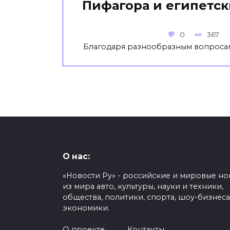
Пифагора и египетск
0
367
Благодаря разнообразным вопроса
О нас:
«Новости Ру» - российские и мировые но
из мира авто, культуры, науки и техники,
общества, политики, спорта, шоу-бизнеса
экономики.
О проекте
Контакты