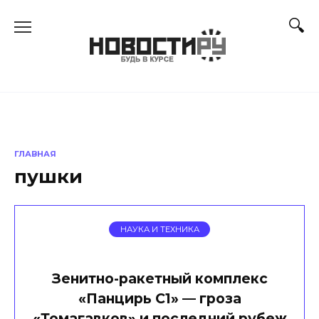
Перейти
к
содержанию
ГЛАВНАЯ
пушки
НАУКА И ТЕХНИКА
Зенитно-ракетный комплекс
«Панцирь С1» — гроза
«Томагавков» и последний рубеж