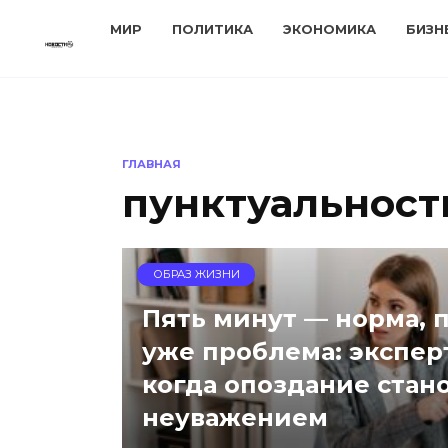
Перейти
МИР
ПОЛИТИКА
ЭКОНОМИКА
БИЗН
к
содержанию
ГЛАВНАЯ
пунктуальност
ОБРАЗ ЖИЗНИ
Пять минут — норма, 
уже проблема: экспер
когда опоздание стан
неуважением