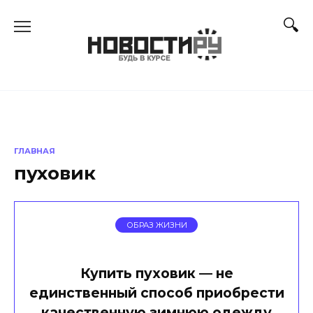
Перейти
к
содержанию
ГЛАВНАЯ
пуховик
ОБРАЗ ЖИЗНИ
Купить пуховик — не
единственный способ приобрести
качественную зимнюю одежду