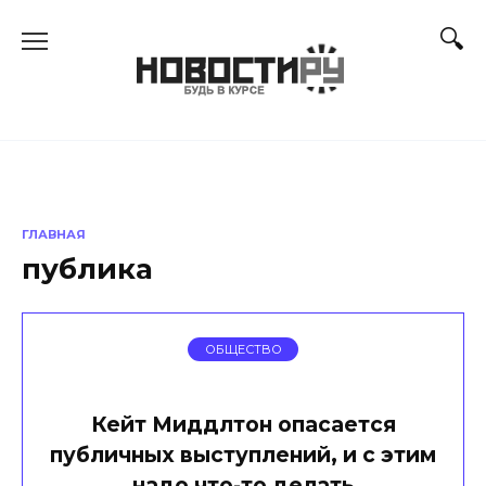
Перейти
к
содержанию
ГЛАВНАЯ
публика
ОБЩЕСТВО
Кейт Миддлтон опасается
публичных выступлений, и с этим
надо что-то делать