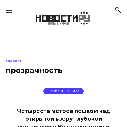
Перейти
к
содержанию
ГЛАВНАЯ
прозрачность
НАУКА И ТЕХНИКА
Четыреста метров пешком над
открытой взору глубокой
пропастью: в Китае построили