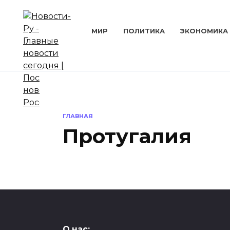
Перейти
к
содержанию
МИР
ПОЛИТИКА
ЭКОНОМИКА
ГЛАВНАЯ
Протугалия
ЭКОНОМИКА
О нас: