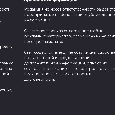
вости
Редакция не несет ответственности за действ
предпринятые на основании опубликованн
,
информации.
собственный
Ответственность за содержание любых
го имени на
рекламных материалов, размещенных на сайт
несет рекламодатель.
рове»
ериалы
Сайт содержит внешние ссылки для удобств
пользователей и предоставления
зование
дополнительной информации, однако их
ронных
содержание находится вне контроля редакц
вной
и мы не отвечаем за их точность и
достоверность.
сти Ру