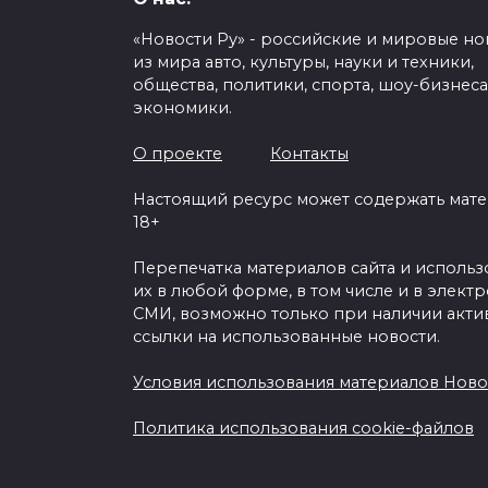
«Новости Ру» - российские и мировые но
из мира авто, культуры, науки и техники,
общества, политики, спорта, шоу-бизнеса
экономики.
К. Роналду открыл 
отель и музей свое
О проекте
Контакты
«винном ост
Настоящий ресурс может содержать мат
18+
0
111
Перепечатка материалов сайта и исполь
их в любой форме, в том числе и в элект
СМИ, возможно только при наличии акти
ссылки на использованные новости.
Условия использования материалов Ново
Политика использования cookie-файлов