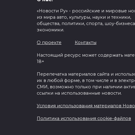
«Новости Ру» - российские и мировые но
из мира авто, культуры, науки и техники,
общества, политики, спорта, шоу-бизнеса
экономики.
«Один против в
единственном депут
О проекте
Контакты
голосовавшем прот
Настоящий ресурс может содержать мат
Крыма в 
18+
Перепечатка материалов сайта и исполь
0
165
их в любой форме, в том числе и в элект
СМИ, возможно только при наличии акти
ссылки на использованные новости.
Условия использования материалов Ново
Политика использования cookie-файлов