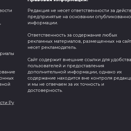
вости
Редакция не несет ответственности за действ
предпринятые на основании опубликованн
,
информации.
сех»: о
Ответственность за содержание любых
ате Госдумы,
рекламных материалов, размещенных на сайт
несет рекламодатель.
ив принятия
ериалы
РФ
Сайт содержит внешние ссылки для удобств
пользователей и предоставления
зование
дополнительной информации, однако их
ронных
содержание находится вне контроля редакц
вной
и мы не отвечаем за их точность и
достоверность.
сти Ру