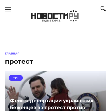
Перейти
к
содержанию
ГЛАВНАЯ
протест
МИР
Фейк о депортации украинских
беженцев за протест против