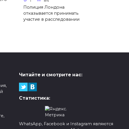
1
84
Полиция Лондона
отказывается принимать
участие в расследовании
Читайте и смотрите нас:
ия,
ой
Статистика:
е,
WhatsApp, Facebook и Instagram являются