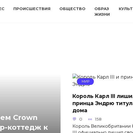
ЕС
ПРОИСШЕСТВИЯ
ОБЩЕСТВО
ОБРАЗ
КУЛЬТ
ЖИЗНИ
МИР
Король Карл III лиши
принца Эндрю титул
дома
чем Crown
0
158
ор-коттедж к
Король Великобритании 
III официально лишил сво