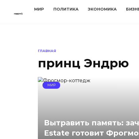
Перейти
МИР
ПОЛИТИКА
ЭКОНОМИКА
БИЗН
к
содержанию
ГЛАВНАЯ
принц Эндрю
МИР
Вытравить память: за
Estate готовит Фрогм