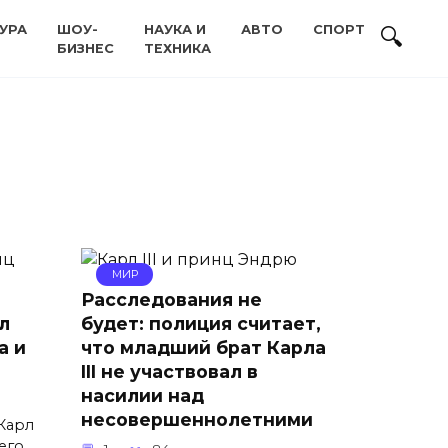
УРА
ШОУ-
НАУКА И
АВТО
СПОРТ
БИЗНЕС
ТЕХНИКА
МИР
Расследования не
л
будет: полиция считает,
а и
что младший брат Карла
III не участвовал в
насилии над
несовершеннолетними
Карл
его