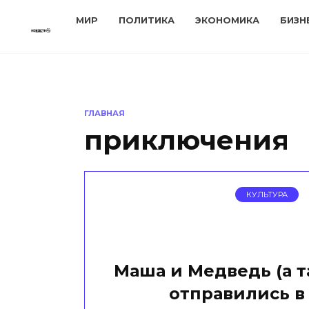
Перейти
МИР
ПОЛИТИКА
ЭКОНОМИКА
БИЗН
к
содержанию
ГЛАВНАЯ
приключения
КУЛЬТУРА
Маша и Медведь (а т
отправились в