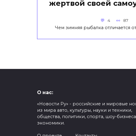
жертвой своей само
4
87
Чем зимняя рыбалка отличается от
О нас:
«Новости Ру» - российские и мировые но
из мира авто, культуры, науки и техники,
общества, политики, спорта, шоу-бизнеса
экономики.
О проекте
Контакты