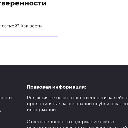
уверенности
 летней? Как вести
Правовая информация:
вости
Редакция не несет ответственности за действ
предпринятые на основании опубликованн
,
информации.
Ответственность за содержание любых
рекламных материалов, размещенных на сайт