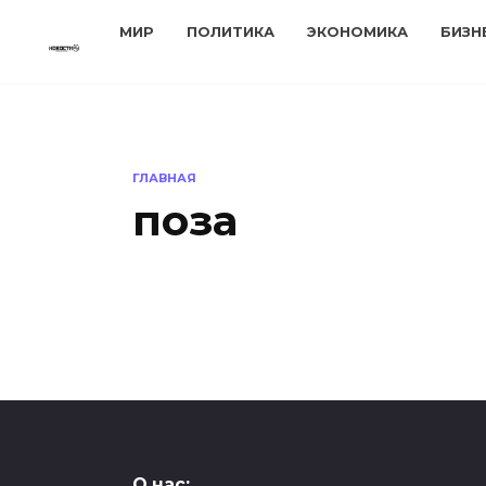
Перейти
МИР
ПОЛИТИКА
ЭКОНОМИКА
БИЗН
к
содержанию
ГЛАВНАЯ
поза
ОБРАЗ ЖИЗНИ
О нас: