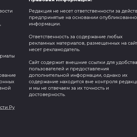
вости
Редакция не несет ответственности за действ
ьза здоровью:
предпринятые на основании опубликованн
х позах для
,
информации.
Ответственность за содержание любых
рекламных материалов, размещенных на сайт
несет рекламодатель.
ериалы
Сайт содержит внешние ссылки для удобств
пользователей и предоставления
зование
дополнительной информации, однако их
ронных
содержание находится вне контроля редакц
вной
и мы не отвечаем за их точность и
достоверность.
сти Ру