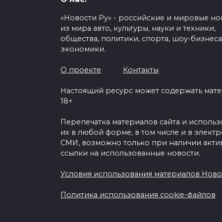
«Новости Ру» - российские и мировые но
Спать на спине – пол
из мира авто, культуры, науки и техники,
о полезных и вредны
общества, политики, спорта, шоу-бизнеса
экономики.
сна
О проекте
Контакты
0
361
Настоящий ресурс может содержать мат
18+
Перепечатка материалов сайта и исполь
их в любой форме, в том числе и в элект
СМИ, возможно только при наличии акти
ссылки на использованные новости.
Условия использования материалов Ново
Политика использования cookie-файлов