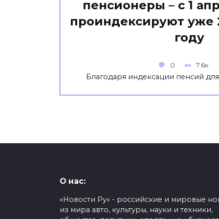
пенсионеры – с 1 ап
проиндексируют уже 2
году
0
7.6к.
Благодаря индексации пенсий для 
О нас:
«Новости Ру» - российские и мировые но
из мира авто, культуры, науки и техники,