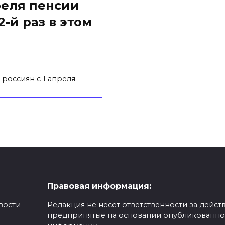
реля пенсии
-й раз в этом
россиян с 1 апреля
Правовая информация:
вости
Редакция не несет ответственности за действ
предпринятые на основании опубликованн