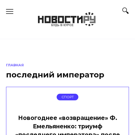
Перейти
к
содержанию
ГЛАВНАЯ
последний император
СПОРТ
Новогоднее «возвращение» Ф.
Емельяненко: триумф
«последнего императора» после