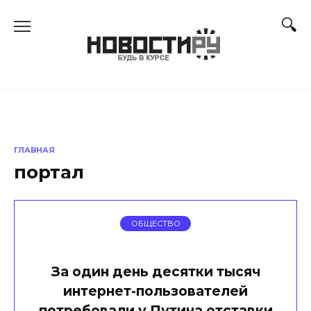
Перейти
к
содержанию
ГЛАВНАЯ
портал
ОБЩЕСТВО
За один день десятки тысяч
интернет-пользователей
потребовали у Путина отставки