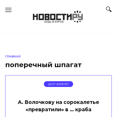
Перейти
к
содержанию
ГЛАВНАЯ
поперечный шпагат
ШОУ-БИЗНЕС
А. Волочкову на сорокалетье
«превратили» в … краба