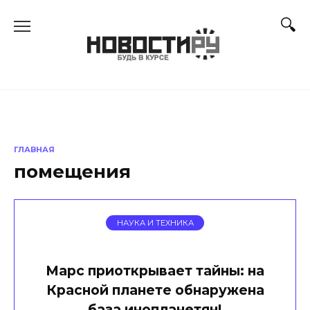
Перейти
к
содержанию
ГЛАВНАЯ
помещения
НАУКА И ТЕХНИКА
Марс приоткрывает тайны: на
Красной планете обнаружена
база инопланетян!