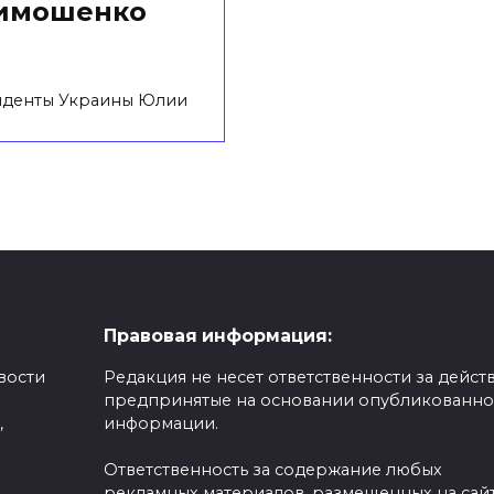
Тимошенко
зиденты Украины Юлии
Правовая информация:
вости
Редакция не несет ответственности за действ
предпринятые на основании опубликованн
,
информации.
Ответственность за содержание любых
рекламных материалов, размещенных на сайт