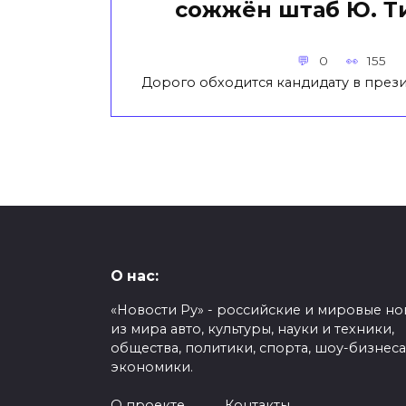
сожжён штаб Ю. 
0
155
Дорого обходится кандидату в пре
О нас:
«Новости Ру» - российские и мировые но
из мира авто, культуры, науки и техники,
общества, политики, спорта, шоу-бизнеса
экономики.
О проекте
Контакты