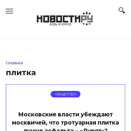
Перейти
к
содержанию
ГЛАВНАЯ
плитка
ОБЩЕСТВО
Московские власти убеждают
москвичей, что тротуарная плитка
лучше асфальта – «Дурят»?