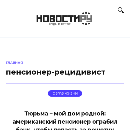
Перейти
к
содержанию
ГЛАВНАЯ
пенсионер-рецидивист
ОБРАЗ ЖИЗНИ
Тюрьма – мой дом родной:
американский пенсионер ограбил
банк, чтобы попасть за решетку