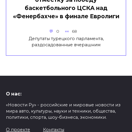
баскетбольного ЦСКА над
«Фенербахче» в финале Евролиги
0
68
Депутаты турецкого парламента,
раздосадованные вчерашним
О нас:
«Новости Ру» - российские и мировые новости из
мира авто, культуры, науки и техники, общества,
политики, спорта, шоу-бизнеса, экономики.
О проекте
Контакты