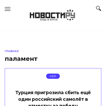
Перейти
к
содержанию
ГЛАВНАЯ
паламент
МИР
Турция пригрозила сбить ещё
один российский самолёт в
отместку за победу