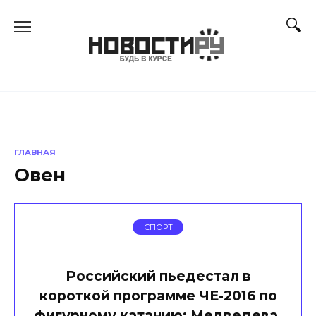
Перейти
к
содержанию
ГЛАВНАЯ
Овен
СПОРТ
Российский пьедестал в
короткой программе ЧЕ-2016 по
фигурному катанию: Медведева,